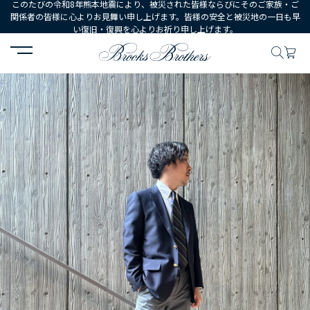
このたびの令和8年熊本地震により、被災された皆様ならびにそのご家族・ご
関係者の皆様に心よりお見舞い申し上げます。皆様の安全と被災地の一日も早
い復旧・復興を心よりお祈り申し上げます。
HOME
コーディネート
コーディネート詳細