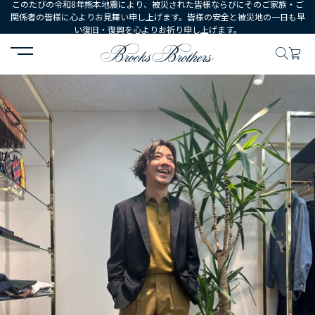
このたびの令和8年熊本地震により、被災された皆様ならびにそのご家族・ご
関係者の皆様に心よりお見舞い申し上げます。皆様の安全と被災地の一日も早
い復旧・復興を心よりお祈り申し上げます。
HOME
コーディネート
コーディネート詳細