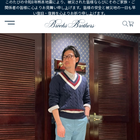
このたびの令和8年熊本地震により、被災された皆様ならびにそのご家族・ご
関係者の皆様に心よりお見舞い申し上げます。皆様の安全と被災地の一日も早
い復旧・復興を心よりお祈り申し上げます。
HOME
コーディネート
コーディネート詳細