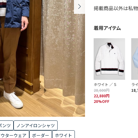
掲載商品以外は私物
着用アイテム
ホワイト ／ S
ライ
28,600円
18,
22,880円
20%OFF
パンツ
ノンアイロンシャツ
アウターウェア
ボーダー
ホワイト