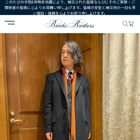
このたびの令和8年熊本地震により、被災された皆様ならびにそのご家族・ご
関係者の皆様に心よりお見舞い申し上げます。皆様の安全と被災地の一日も早
い復旧・復興を心よりお祈り申し上げます。
HOME
コーディネート
コーディネート詳細