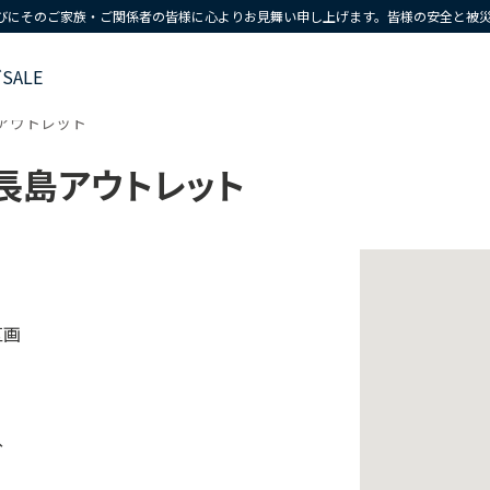
びにそのご家族・ご関係者の皆様に心よりお見舞い申し上げます。皆様の安全と被
ズ
SALE
島アウトレット
長島アウトレット
区画
分