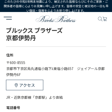
このたびの令和8年熊本地震により、被災された皆様ならびにそのご家族・ご
関係者の皆様に心よりお見舞い申し上げます。皆様の安全と被災地の一日も早
い復旧・復興を心よりお祈り申し上げます。
HOME
店舗一覧
ブルックス ブラザーズ 京都伊勢丹
ブルックス ブラザーズ
京都伊勢丹
住所
〒600-8555
京都市下京区烏丸通塩小路下ﾙ東塩小路657　ジェイアール京都
伊勢丹6F
アクセス
JR・近鉄京都線「京都駅」より直結
電話番号