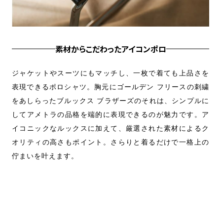
素材からこだわったアイコンポロ
立て
ジャケットやスーツにもマッチし、一枚で着ても上品さを
定
、見
表現できるポロシャツ。胸元にゴールデン フリースの刺繍
ッ
胸ポ
をあしらったブルックス ブラザーズのそれは、シンプルに
か
シャ
してアメトラの品格を端的に表現できるのが魅力です。ア
自
すい
イコニックなルックスに加えて、厳選された素材によるク
ち
オリティの高さもポイント。さらりと着るだけで一格上の
ト
佇まいを叶えます。
ョ
Pol