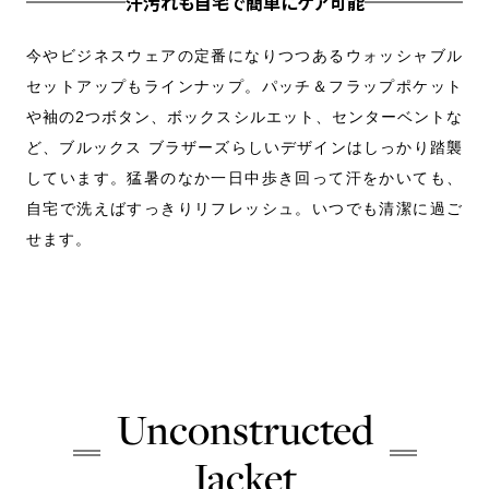
汗汚れも自宅で簡単にケア可能
のリ
今やビジネスウェアの定番になりつつあるウォッシャブル
表
るた
セットアップもラインナップ。パッチ＆フラップポケット
ッ
うに
や袖の2つボタン、ボックスシルエット、センターベントな
め
スト
ど、ブルックス ブラザーズらしいデザインはしっかり踏襲
軽
腹周
しています。猛暑のなか一日中歩き回って汗をかいても、
の
自宅で洗えばすっきりリフレッシュ。いつでも清潔に過ご
り
せます。
Jac
Tro
Unconstructed
Jacket