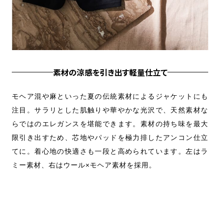
素材の涼感を引き出す軽量仕立て
かな
モヘア混や麻といった夏の伝統素材によるジャケットにも
麻
る毛
注目。サラリとした肌触りや華やかな光沢で、天然素材な
ト
I」
らではのエレガンスを堪能できます。素材の持ち味を最大
タ
演出
限引き出すため、芯地やパッドを極力排したアンコン仕立
げ
ーに
てに。着心地の快適さも一段と高められています。左はラ
さ
出す
ミー素材、右はウール×モヘア素材を採用。
合
Jac