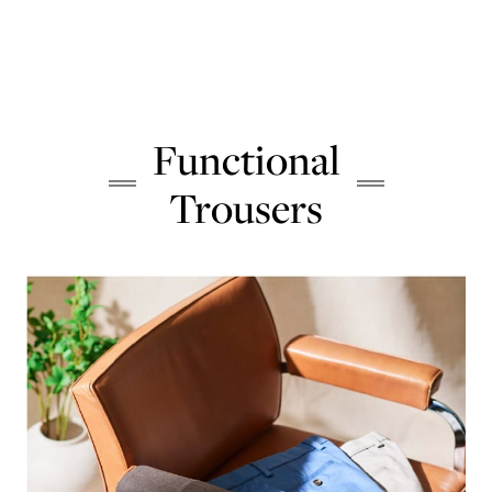
Shir
Functional
Trousers