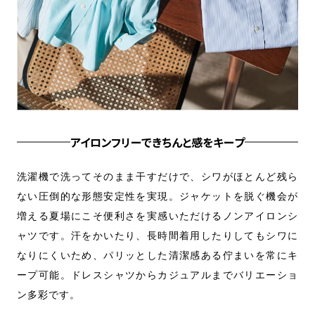
アイロンフリーできちんと感をキープ
素材
洗濯機で洗ってそのまま干すだけで、シワがほとんど残ら
ブ
え、
ない圧倒的な形態安定性を実現。ジャケットを脱ぐ機会が
を
感も
増える夏場にこそ便利さを実感いただけるノンアイロンシ
独
てま
ャツです。汗をかいたり、長時間着用したりしてもシワに
上
ント
なりにくいため、パリッとした清潔感ある佇まいを常にキ
地
ープ可能。ドレスシャツからカジュアルまでバリエーショ
よ
ン多彩です。
ッ