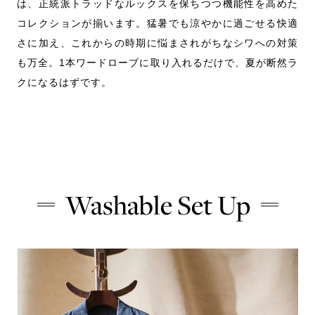
スプ
は、正統派トラッドなルックスを保ちつつ機能性を高めた
ア
も着
コレクションが揃います。猛暑でも涼やかに過ごせる快適
ら
ント
さに加え、これからの時期に悩まされがちなシワへの対策
ト
ツま
も万全。1本ワードローブに取り入れるだけで、夏が断然ラ
は
クになるはずです。
ト
Tro
Washable Set Up