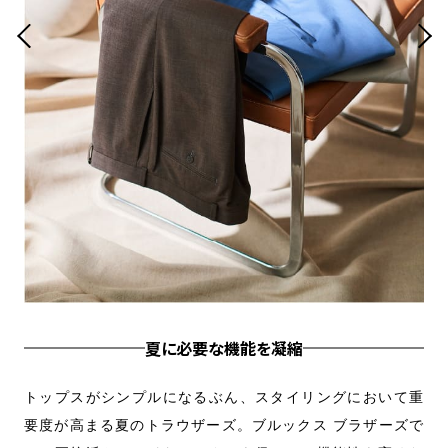
夏に必要な機能を凝縮
通気
トップスがシンプルになるぶん、スタイリングにおいて重
ス
地も
要度が高まる夏のトラウザーズ。ブルックス ブラザーズで
パ