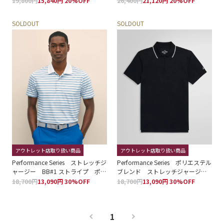
19,800円
15,840円 20%OFF
26,400円
21,120円 20%OFF
ャツ
SOLDOUT
SOLDOUT
アウトレット店取り扱い商品
アウトレット店取り扱い商品
Performance Series ストレッチジ
Performance Series ポリエステル
ャージー BB#1 ストライプ ポロ
ブレンド ストレッチジャージ
シャツ
ー ソリッド ジップアップ ポ
18,700円
13,090円 30%OFF
18,700円
13,090円 30%OFF
ロシャツ
1