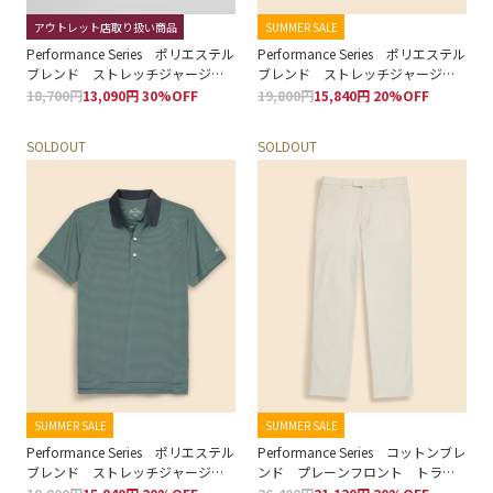
アウトレット店取り扱い商品
SUMMER SALE
Performance Series ポリエステル
Performance Series ポリエステル
ブレンド ストレッチジャージ
ブレンド ストレッチジャージ
ー ソリッド ジップアップ ポ
ー メッシュプリント ポロシャ
18,700円
13,090円 30%OFF
19,800円
15,840円 20%OFF
ロシャツ
ツ
SOLDOUT
SOLDOUT
SUMMER SALE
SUMMER SALE
Performance Series ポリエステル
Performance Series コットンブレ
ブレンド ストレッチジャージ
ンド プレーンフロント トラウ
ー マイクロストライプ ポロシ
ザーズ