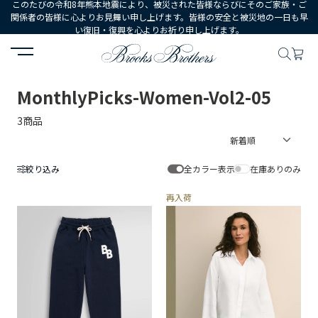
このたびの令和8年熊本地震により、被災された皆様ならびにそのご家族・ご
関係者の皆様に心よりお見舞い申し上げます。皆様の安全と被災地の一日も早
い復旧・復興を心よりお祈り申し上げます。
HOME
MonthlyPicks-Women-Vol2-05
MonthlyPicks-Women-Vol2-05
3商品
絞り込み
全カラー表示
在庫ありのみ
再入荷