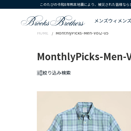
このたびの令和8年熊本地震により、被災された皆様なら
メンズ
ウィメン
HOME
MonthlyPicks-Men-Vol2-05
MonthlyPicks-Men-V
絞り込み
検索