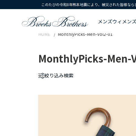
このたびの令和8年熊本地震により、被災された皆様なら
メンズ
ウィメン
HOME
MonthlyPicks-Men-Vol2-01
MonthlyPicks-Men-V
絞り込み
検索