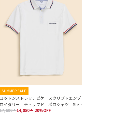
SUMMER SALE
コットンストレッチピケ スクリプトエンブ
ロイダリー ティップド ポロシャツ Slim
17,600円
14,080円 20%OFF
Fit