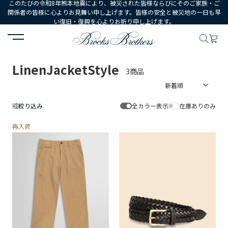
このたびの令和8年熊本地震により、被災された皆様ならびにそのご家族・ご
関係者の皆様に心よりお見舞い申し上げます。皆様の安全と被災地の一日も早
い復旧・復興を心よりお祈り申し上げます。
HOME
LinenJacketStyle
LinenJacketStyle
3商品
絞り込み
全カラー表示
在庫ありのみ
再入荷