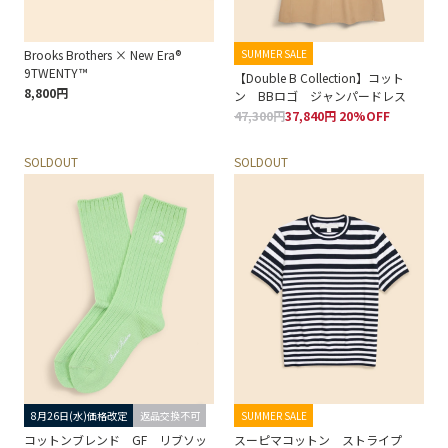
Brooks Brothers × New Era®
SUMMER SALE
9TWENTY™
【Double B Collection】コット
8,800円
ン BBロゴ ジャンパードレス
47,300円
37,840円 20%OFF
SOLDOUT
SOLDOUT
8月26日(水)価格改定
返品交換不可
SUMMER SALE
コットンブレンド GF リブソッ
スーピマコットン ストライプ