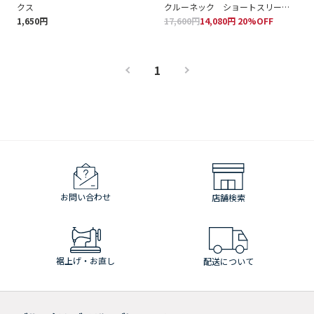
クス
クルーネック ショートスリーブ
セーター
1,650円
17,600円
14,080円 20%OFF
1
お問い合わせ
店舗検索
裾上げ・お直し
配送について