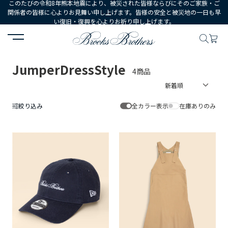
このたびの令和8年熊本地震により、被災された皆様ならびにそのご家族・ご
関係者の皆様に心よりお見舞い申し上げます。皆様の安全と被災地の一日も早
い復旧・復興を心よりお祈り申し上げます。
HOME
JumperDressStyle
JumperDressStyle
4商品
絞り込み
全カラー表示
在庫ありのみ