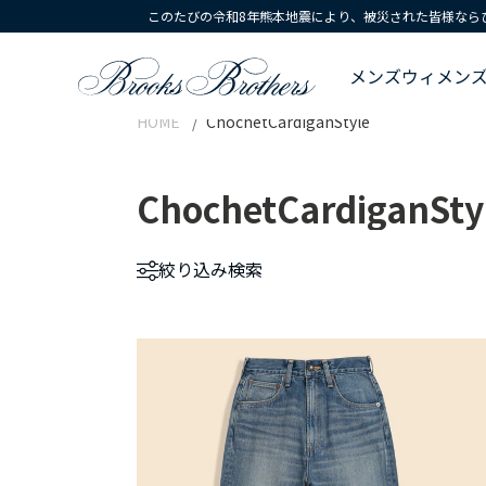
このたびの令和8年熊本地震により、被災された皆様なら
メンズ
ウィメン
HOME
ChochetCardiganStyle
ChochetCardiganSty
絞り込み
検索