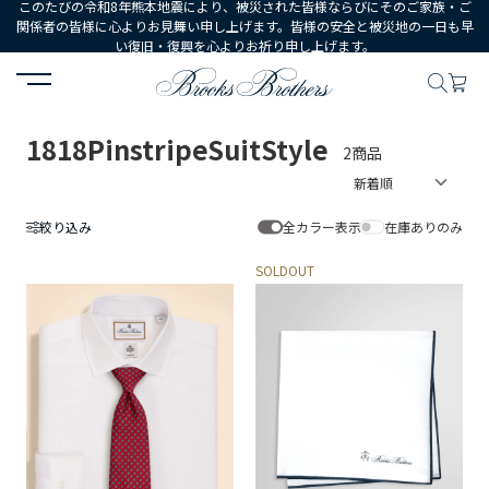
このたびの令和8年熊本地震により、被災された皆様ならびにそのご家族・ご
関係者の皆様に心よりお見舞い申し上げます。皆様の安全と被災地の一日も早
い復旧・復興を心よりお祈り申し上げます。
HOME
1818PinstripeSuitStyle
1818PinstripeSuitStyle
2商品
絞り込み
全カラー表示
在庫ありのみ
SOLDOUT