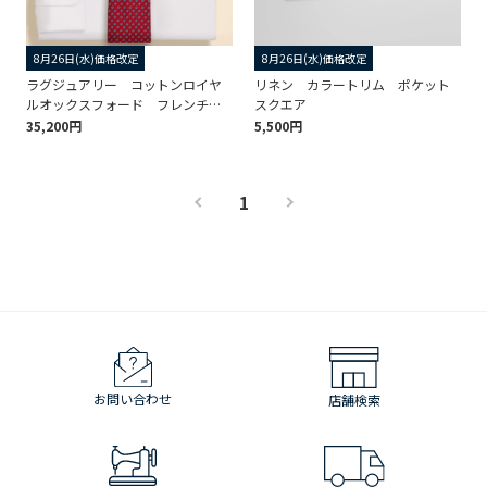
8月26日(水)価格改定
8月26日(水)価格改定
ラグジュアリー コットンロイヤ
リネン カラートリム ポケット
ルオックスフォード フレンチプ
スクエア
ラケット ドレスシャツ Regular
35,200円
5,500円
Fit
1
お問い合わせ
店舗検索