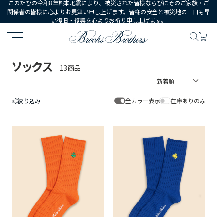
このたびの令和8年熊本地震により、被災された皆様ならびにそのご家族・ご
関係者の皆様に心よりお見舞い申し上げます。皆様の安全と被災地の一日も早
い復旧・復興を心よりお祈り申し上げます。
HOME
WOMEN
シューズ・アクセサリー
ソックス
ソックス
13商品
絞り込み
全カラー表示
在庫ありのみ