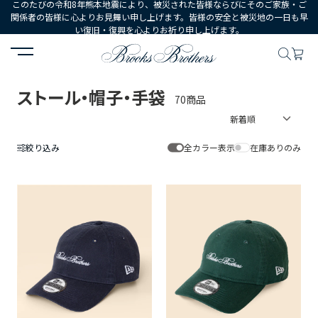
このたびの令和8年熊本地震により、被災された皆様ならびにそのご家族・ご
関係者の皆様に心よりお見舞い申し上げます。皆様の安全と被災地の一日も早
い復旧・復興を心よりお祈り申し上げます。
HOME
MEN
シューズ・アクセサリー
ストール・帽子・手袋
ストール・帽子・手袋
70商品
絞り込み
全カラー表示
在庫ありのみ