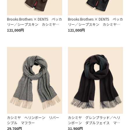
Brooks Brothers × DENTS ペッカ
Brooks Brothers × DENTS ペッカ
リー／シープスキン カシミヤラ
リー／シープスキン カシミヤラ
イニング レザーグローブ Made
イニング レザーグローブ Made
121,000円
121,000円
in England
in England
カシミヤ ヘリンボーン リバー
カシミヤ グレンプラッド／ヘリ
シブル マフラー
ンボーン ダブルフェイス マフ
ラー
29,700円
31,900円