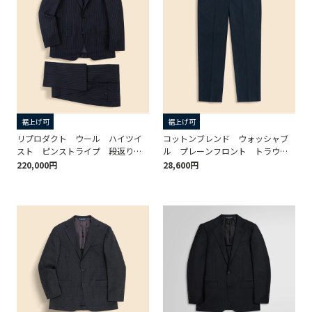
裾上げ可
裾上げ可
リプロダクト ウール ハイツイ
コットンブレンド ウォッシャブ
スト ピンストライプ 段返り３
ル プレーンフロント トラウザ
釦 No.1サックスーツ Made by
ーズ TOKYO model
220,000円
28,600円
RING JACKET