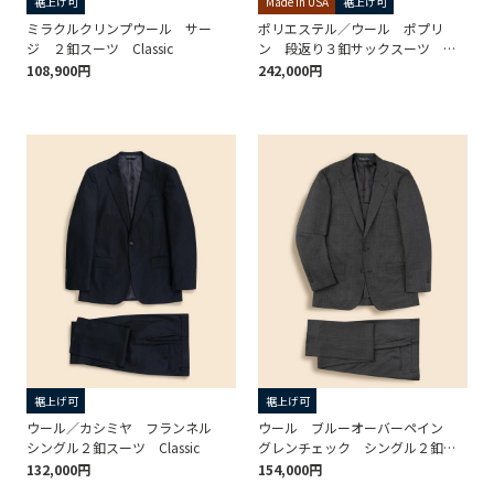
裾上げ可
Made in USA
裾上げ可
ミラクルクリンプウール サー
ポリエステル／ウール ポプリ
ジ ２釦スーツ Classic
ン 段返り３釦サックスーツ
Traditional Made in USA
108,900円
242,000円
裾上げ可
裾上げ可
ウール／カシミヤ フランネル
ウール ブルーオーバーペイン
シングル２釦スーツ Classic
グレンチェック シングル２釦ス
ーツ Classic
132,000円
154,000円