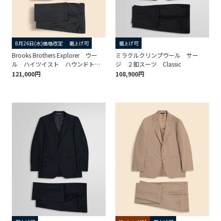
8月26日(水)価格改定
裾上げ可
裾上げ可
Brooks Brothers Explorer ウー
ミラクルクリンプウール サー
ル ハイツイスト ハウンドトゥ
ジ ２釦スーツ Classic
ース 段返り３釦スーツ TOKYO
121,000円
108,900円
model