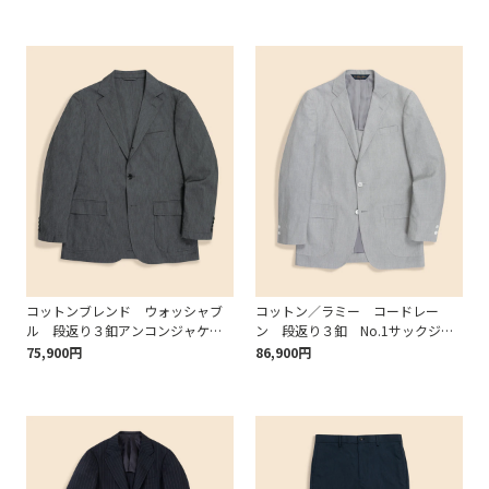
コットンブレンド ウォッシャブ
コットン／ラミー コードレー
ル 段返り３釦アンコンジャケッ
ン 段返り３釦 No.1サックジャ
ト TOKYO model
ケット Traditional
75,900円
86,900円