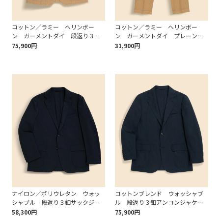
コットン／ラミー ヘリンボー
コットン／ラミー ヘリンボー
ン ガーメントダイ 段返り３釦
ン ガーメントダイ プレーンフ
アンコンジャケット Classic
ロント トラウザーズ Classic
75,900円
31,900円
ナイロン／ポリウレタン ウォッ
コットンブレンド ウォッシャブ
シャブル 段返り３釦サックジャ
ル 段返り３釦アンコンジャケッ
ケット Classic
ト TOKYO model
58,300円
75,900円