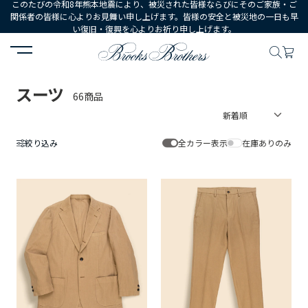
このたびの令和8年熊本地震により、被災された皆様ならびにそのご家族・ご
関係者の皆様に心よりお見舞い申し上げます。皆様の安全と被災地の一日も早
い復旧・復興を心よりお祈り申し上げます。
HOME
MEN
ウェア
スーツ
スーツ
66商品
絞り込み
全カラー表示
在庫ありのみ