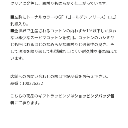
クリアに発色し、肌触りも柔らかく仕上がっています。
■左胸にトーナルカラーのGF（ゴールデン フリース）ロゴ
刺繍入り。
■全世界で生産されるコットンの内わずか1％以下しか採れ
ない希少なスーピマコットンを使用。コットンのカシミヤ
とも呼ばれるほどのなめらかな肌触りと通気性の良さ、そ
して洗濯を繰り返しても型崩れしにくい耐久性を兼ね備えて
います。
店舗へのお問い合わせの際は下記品番をお伝え下さい。
品番：100226222
こちらの商品のギフトラッピングは
ショッピングバッグ包
装
にて承ります。