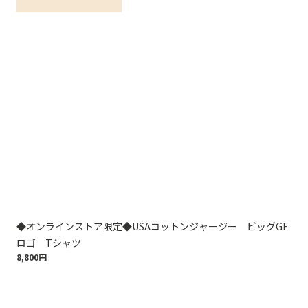
◆オンラインストア限定◆USAコットンジャージー ビッグGF
◆オ
ロゴ Tシャツ
ン
8,800円
8,8