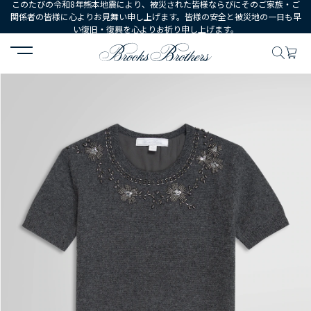
このたびの令和8年熊本地震により、被災された皆様ならびにそのご家族・ご
関係者の皆様に心よりお見舞い申し上げます。皆様の安全と被災地の一日も早
い復旧・復興を心よりお祈り申し上げます。
HOME
WOMEN
ウェア
トップス
セーター
メリノウール 