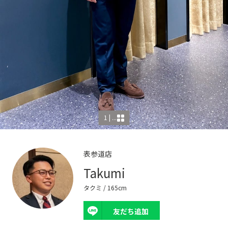
1 | ...
表参道店
Takumi
タクミ
/ 165cm
友だち追加