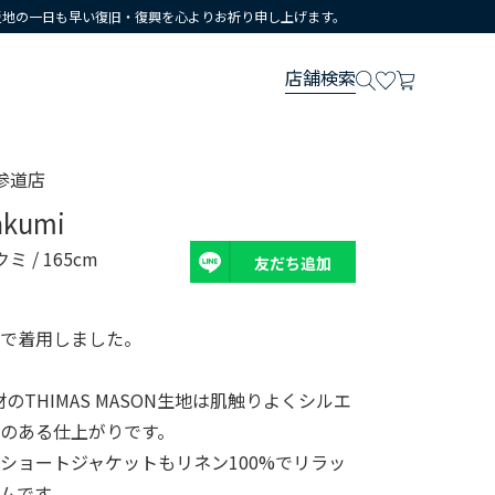
災地の一日も早い復旧・復興を心よりお祈り申し上げます。
店舗検索
参道店
akumi
クミ
/ 165cm
友だち追加
せで着用しました。
のTHIMAS MASON生地は肌触りよくシルエ
のある仕上がりです。
ショートジャケットもリネン100%でリラッ
ムです。