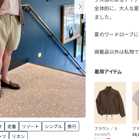
全体的に、大人な
ました。
夏のワードローブに
掲載品以外は私物で
着用アイテム
け
定番
リゾート
シンプル
旅行
ブラウン ／ S
ブラ
64,900円
30,
ャツ
リネン