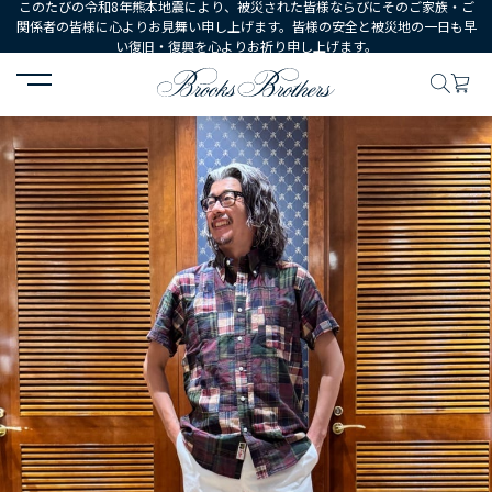
このたびの令和8年熊本地震により、被災された皆様ならびにそのご家族・ご
関係者の皆様に心よりお見舞い申し上げます。皆様の安全と被災地の一日も早
い復旧・復興を心よりお祈り申し上げます。
HOME
コーディネート
コーディネート詳細