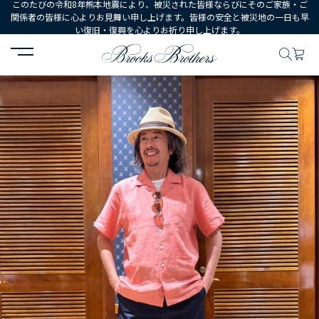
このたびの令和8年熊本地震により、被災された皆様ならびにそのご家族・ご
関係者の皆様に心よりお見舞い申し上げます。皆様の安全と被災地の一日も早
い復旧・復興を心よりお祈り申し上げます。
HOME
コーディネート
コーディネート詳細