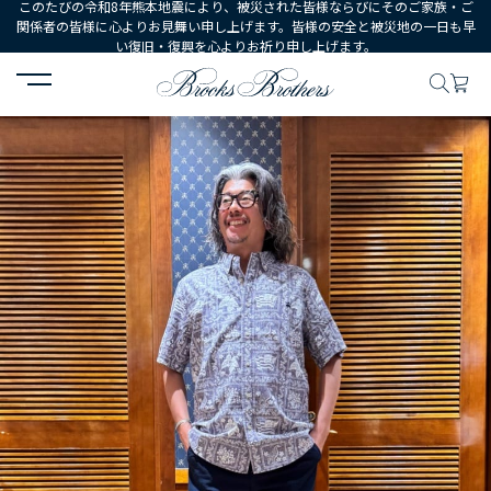
このたびの令和8年熊本地震により、被災された皆様ならびにそのご家族・ご
関係者の皆様に心よりお見舞い申し上げます。皆様の安全と被災地の一日も早
い復旧・復興を心よりお祈り申し上げます。
HOME
コーディネート
コーディネート詳細