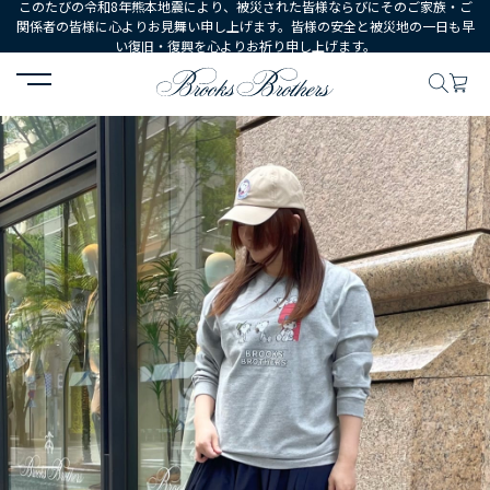
このたびの令和8年熊本地震により、被災された皆様ならびにそのご家族・ご
関係者の皆様に心よりお見舞い申し上げます。皆様の安全と被災地の一日も早
い復旧・復興を心よりお祈り申し上げます。
HOME
コーディネート
コーディネート詳細