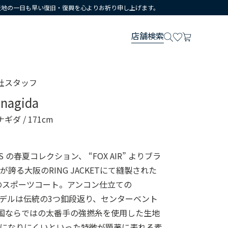
災地の一日も早い復旧・復興を心よりお祈り申し上げます。
店舗検索
社スタッフ
anagida
ナギダ
/ 171cm
RS の春夏コレクション、 “FOX AIR” よりブラ
誇る大阪のRING JACKETにて縫製された
ンのスポーツコート。アンコン仕立ての
Sack モデルは伝統の3つ釦段返り、センターベント
は英国ならではの太番手の強撚糸を使用した生地
皺になりにくいといった特徴が顕著に表れる素