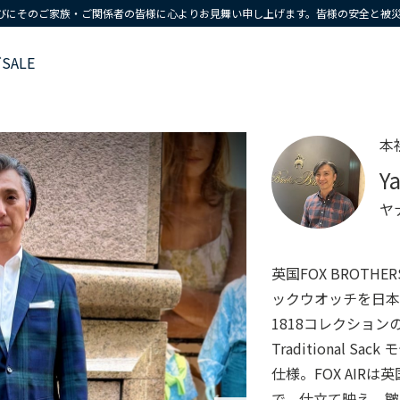
びにそのご家族・ご関係者の皆様に心よりお見舞い申し上げます。皆様の安全と被
ズ
SALE
本
Y
ヤ
英国FOX BROTHE
ックウオッチを日本が
1818コレクショ
Traditional 
仕様。FOX AIR
で、仕立て映え、