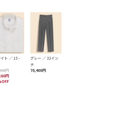
イト ／ 15 -
グレー ／ 32イン
チ
200円
70,400円
160円
%OFF