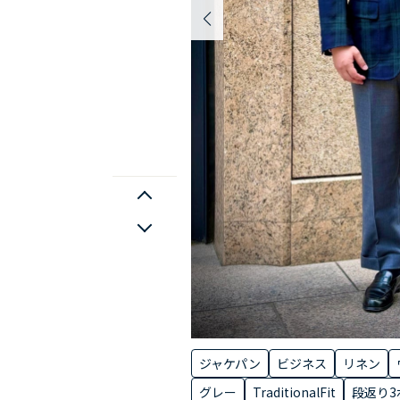
ジャケパン
ビジネス
リネン
グレー
TraditionalFit
段返り3