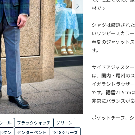
材です。
シャツは厳選された
いワンピースカラー
春夏のジャケット
す。
サイドアジャスター
は、国内・尾州のス
イガラシトラウザーズに
です。裾幅21.5
非常にバランスが良
ポケットチーフ、シ
ウール
ブラックウォッチ
グリーン
ボタン
センターベント
1818シリーズ