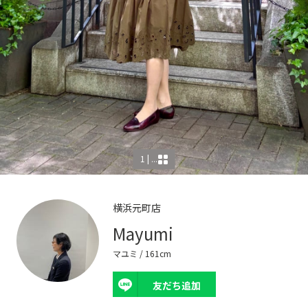
1 | ...
横浜元町店
Mayumi
マユミ
/ 161cm
友だち追加