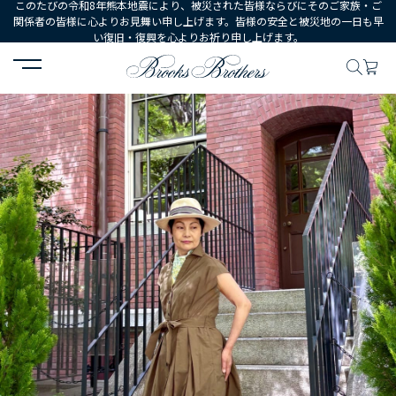
このたびの令和8年熊本地震により、被災された皆様ならびにそのご家族・ご
関係者の皆様に心よりお見舞い申し上げます。皆様の安全と被災地の一日も早
い復旧・復興を心よりお祈り申し上げます。
HOME
コーディネート
コーディネート詳細