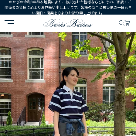
このたびの令和8年熊本地震により、被災された皆様ならびにそのご家族・ご
関係者の皆様に心よりお見舞い申し上げます。皆様の安全と被災地の一日も早
い復旧・復興を心よりお祈り申し上げます。
HOME
コーディネート
コーディネート詳細