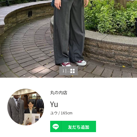
1 | ...
丸の内店
Yu
ユウ
/ 165cm
友だち追加