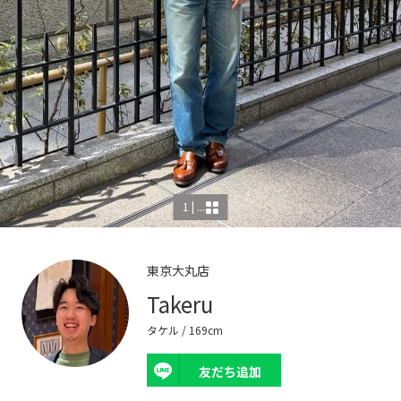
1 | ...
東京大丸店
Takeru
タケル
/ 169cm
友だち追加