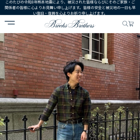
このたびの令和8年熊本地震により、被災された皆様ならびにそのご家族・ご
関係者の皆様に心よりお見舞い申し上げます。皆様の安全と被災地の一日も早
い復旧・復興を心よりお祈り申し上げます。
HOME
コーディネート
コーディネート詳細