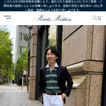
このたびの令和8年熊本地震により、被災された皆様ならびにそのご家族・ご
関係者の皆様に心よりお見舞い申し上げます。皆様の安全と被災地の一日も早
い復旧・復興を心よりお祈り申し上げます。
HOME
コーディネート
コーディネート詳細