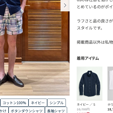
とめているのがポイ
ラフさと品の良さ
スタイルです。
掲載商品以外は私物
着用アイテム
コットン100%
ネイビー
シンプル
ネイビー ／ S
ホワ
18,700円
18,
かけ
ボタンダウンシャツ
長袖シャツ