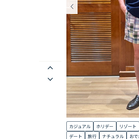
カジュアル
ホリデー
リゾート
デート
旅行
ナチュラル
おで