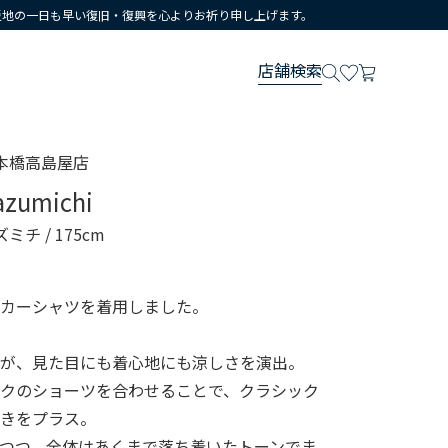
災地の一日も早い復旧・復興を心よりお祈り申し上げます。
店舗検索
本橋高島屋店
azumichi
ズミチ
/ 175cm
ッカーシャツを着用しました。
感が、見た目にも着心地にも涼しさを演出。
ークのショーツを合わせることで、クラシック
行きをプラス。
つつ、全体はあくまで落ち着いたトーンでま