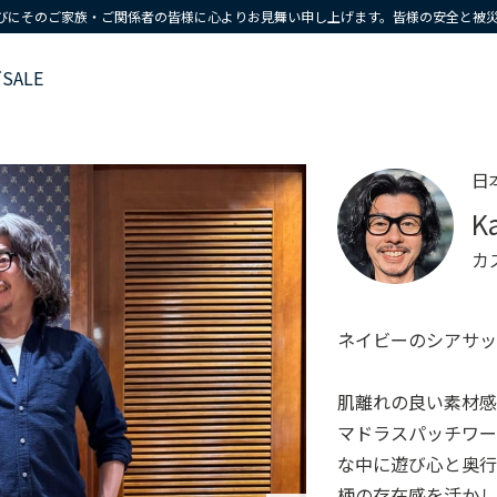
びにそのご家族・ご関係者の皆様に心よりお見舞い申し上げます。皆様の安全と被
ズ
SALE
日
K
カ
ネイビーのシアサ
肌離れの良い素材
マドラスパッチワ
な中に遊び心と奥
柄の存在感を活かし