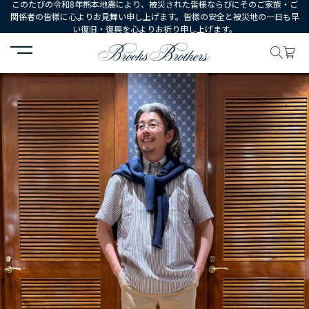
このたびの令和8年熊本地震により、被災された皆様ならびにそのご家族・ご
関係者の皆様に心よりお見舞い申し上げます。皆様の安全と被災地の一日も早
い復旧・復興を心よりお祈り申し上げます。
HOME
コーディネート
コーディネート詳細