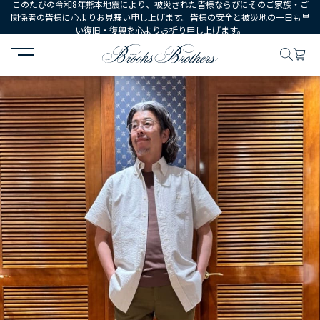
このたびの令和8年熊本地震により、被災された皆様ならびにそのご家族・ご
関係者の皆様に心よりお見舞い申し上げます。皆様の安全と被災地の一日も早
い復旧・復興を心よりお祈り申し上げます。
HOME
コーディネート
コーディネート詳細