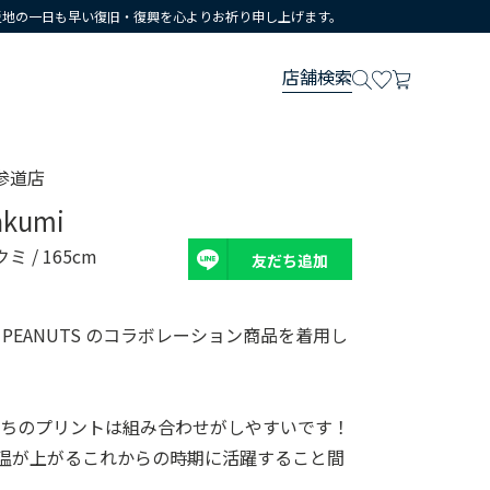
災地の一日も早い復旧・復興を心よりお祈り申し上げます。
店舗検索
参道店
akumi
クミ
/ 165cm
友だち追加
ers × PEANUTS のコラボレーション商品を着用し
たちのプリントは組み合わせがしやすいです！
温が上がるこれからの時期に活躍すること間