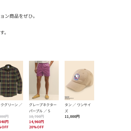
ション商品をぜひ。
す。
クグリーン ／
グレープネクター
タン ／ ワンサイ
パープル ／ S
ズ
800円
18,700円
11,000円
840円
14,960円
%OFF
20%OFF