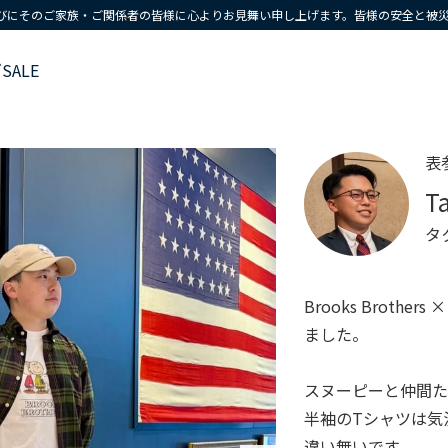
びにそのご家族・ご関係者の皆様に心よりお見舞い申し上げます。皆様の安全と被
ズ
SALE
表
T
タ
Brooks Broth
ました。
スヌーピーと仲間
半袖のTシャツは気
違い無いです。