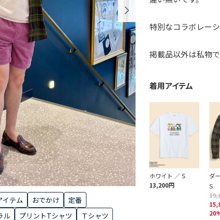
特別なコラボレー
掲載品以外は私物で
着用アイテム
ホワイト ／ S
ダー
13,200円
S
19,
アイテム
おでかけ
定番
15,
20
ラル
プリントTシャツ
Ｔシャツ