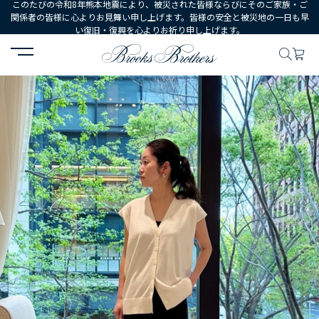
このたびの令和8年熊本地震により、被災された皆様ならびにそのご家族・ご
関係者の皆様に心よりお見舞い申し上げます。皆様の安全と被災地の一日も早
い復旧・復興を心よりお祈り申し上げます。
HOME
コーディネート
コーディネート詳細