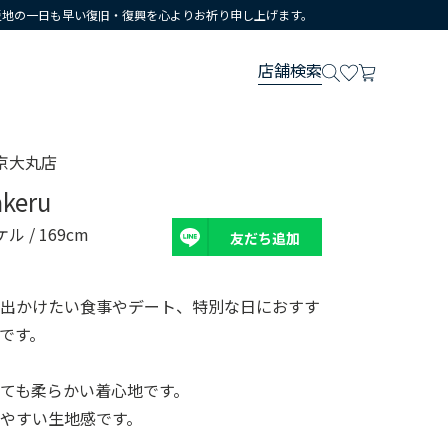
災地の一日も早い復旧・復興を心よりお祈り申し上げます。
店舗検索
京大丸店
akeru
ケル
/ 169cm
友だち追加
て出かけたい食事やデート、特別な日におすす
です。
ても柔らかい着心地です。
やすい生地感です。