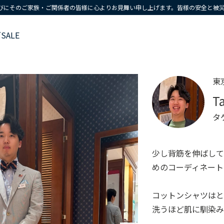
びにそのご家族・ご関係者の皆様に心よりお見舞い申し上げます。皆様の安全と被
ズ
SALE
東
T
タ
少し背筋を伸ばし
めのコーディネート
コットンシャツはと
洗うほど肌に馴染み