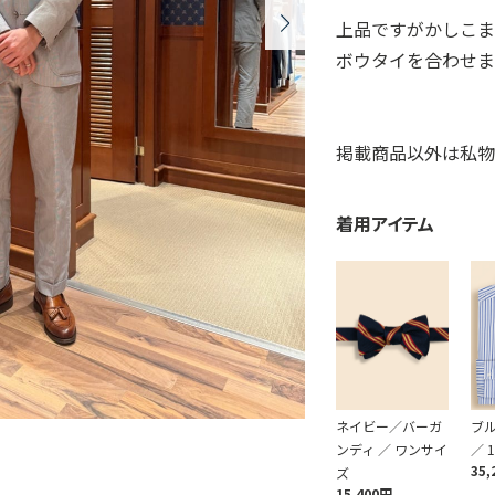
上品ですがかしこ
ボウタイを合わせ
掲載商品以外は私物
着用アイテム
ネイビー／バーガ
ブ
ンディ ／ ワンサイ
／ 1
35,
ズ
15,400円