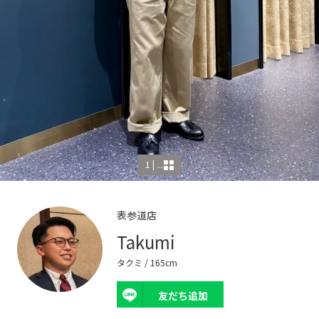
1 | ...
表参道店
Takumi
タクミ
/ 165cm
友だち追加