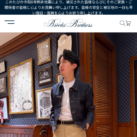
このたびの令和8年熊本地震により、被災された皆様ならびにそのご家族・ご
関係者の皆様に心よりお見舞い申し上げます。皆様の安全と被災地の一日も早
い復旧・復興を心よりお祈り申し上げます。
HOME
コーディネート
コーディネート詳細