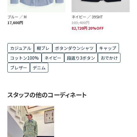
ブルー ／ M
ネイビー ／ 39SHT
17,600円
103,400円
82,720円 20%OFF
カジュアル
紺ブレ
ボタンダウンシャツ
キャップ
コットン100%
ネイビー
段返り3ボタン
おでかけ
ブレザー
デニム
スタッフの他のコーディネート