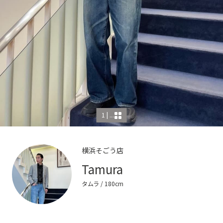
1 | ...
横浜そごう店
Tamura
タムラ
/ 180cm