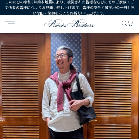
このたびの令和8年熊本地震により、被災された皆様ならびにそのご家族・ご
関係者の皆様に心よりお見舞い申し上げます。皆様の安全と被災地の一日も早
い復旧・復興を心よりお祈り申し上げます。
HOME
コーディネート
コーディネート詳細