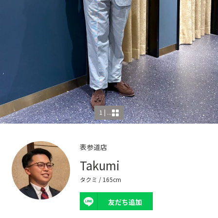
1 | ...
表参道店
Takumi
タクミ
/ 165cm
友だち追加