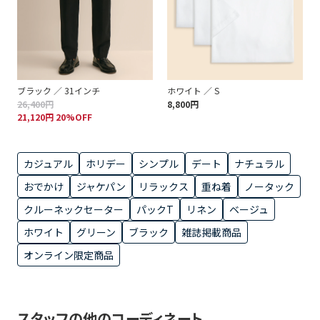
ブラック ／ 31インチ
ホワイト ／ S
26,400円
8,800円
21,120円 20%OFF
カジュアル
ホリデー
シンプル
デート
ナチュラル
おでかけ
ジャケパン
リラックス
重ね着
ノータック
クルーネックセーター
パックT
リネン
ベージュ
ホワイト
グリーン
ブラック
雑誌掲載商品
オンライン限定商品
スタッフの他のコーディネート