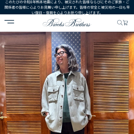
このたびの令和8年熊本地震により、被災された皆様ならびにそのご家族・ご
関係者の皆様に心よりお見舞い申し上げます。皆様の安全と被災地の一日も早
い復旧・復興を心よりお祈り申し上げます。
HOME
コーディネート
コーディネート詳細