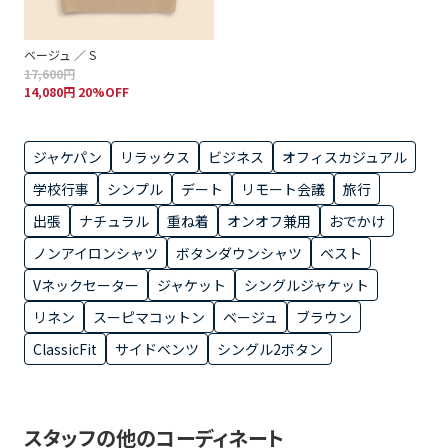
ベージュ ／ S
17,600円
14,080円 20%OFF
ジャケパン
リラックス
ビジネス
オフィスカジュアル
学校行事
シンプル
デート
リモート会議
旅行
出張
ナチュラル
重ね着
オンオフ兼用
おでかけ
ノンアイロンシャツ
ボタンダウンシャツ
ベスト
Vネックセーター
ジャケット
シングルジャケット
リネン
スーピマコットン
ベージュ
ブラウン
ClassicFit
サイドベンツ
シングル2ボタン
スタッフの他のコーディネート