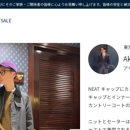
びにそのご家族・ご関係者の皆様に心よりお見舞い申し上げます。皆様の安全と被
ズ
SALE
東
A
ア
NEAT キャップ
キャップとインナー
カントリーコートの
ニットとセーターは
ャストで着用される