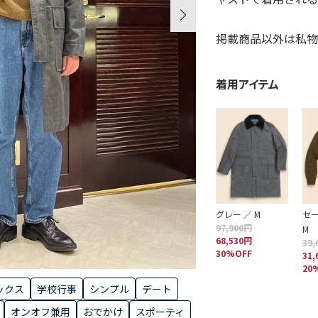
掲載商品以外は私物
着用アイテム
グレー ／ M
セー
97,900円
M
68,530円
39,
30%OFF
31,
20
ックス
学校行事
シンプル
デート
オンオフ兼用
おでかけ
スポーティ