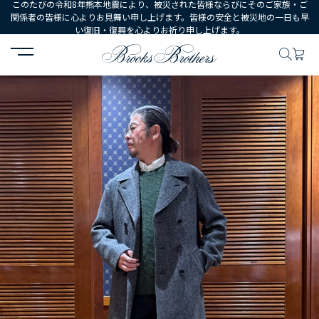
このたびの令和8年熊本地震により、被災された皆様ならびにそのご家族・ご
関係者の皆様に心よりお見舞い申し上げます。皆様の安全と被災地の一日も早
い復旧・復興を心よりお祈り申し上げます。
HOME
コーディネート
コーディネート詳細