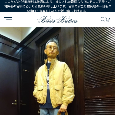
このたびの令和8年熊本地震により、被災された皆様ならびにそのご家族・ご
関係者の皆様に心よりお見舞い申し上げます。皆様の安全と被災地の一日も早
い復旧・復興を心よりお祈り申し上げます。
HOME
コーディネート
コーディネート詳細