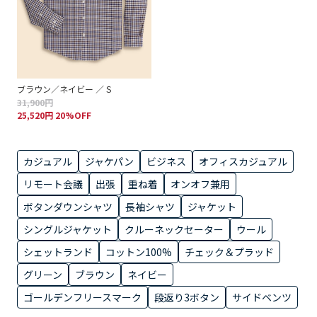
ブラウン／ネイビー ／ S
31,900円
25,520円 20%OFF
カジュアル
ジャケパン
ビジネス
オフィスカジュアル
リモート会議
出張
重ね着
オンオフ兼用
ボタンダウンシャツ
長袖シャツ
ジャケット
シングルジャケット
クルーネックセーター
ウール
シェットランド
コットン100%
チェック＆プラッド
グリーン
ブラウン
ネイビー
ゴールデンフリースマーク
段返り3ボタン
サイドベンツ