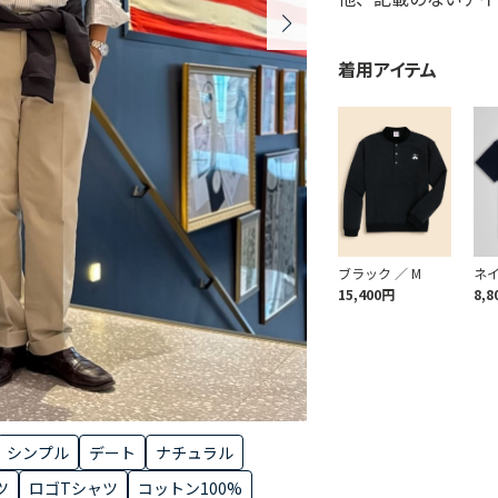
着用アイテム
ブラック ／ M
ネイ
15,400円
8,8
シンプル
デート
ナチュラル
ツ
ロゴTシャツ
コットン100%