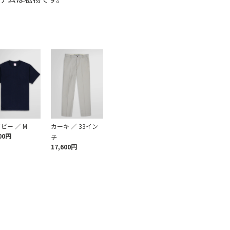
ビー ／ M
カーキ ／ 33イン
00円
チ
17,600円