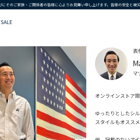
びにそのご家族・ご関係者の皆様に心よりお見舞い申し上げます。皆様の安全と被
ズ
SALE
表
M
マ
オンラインストア限
ゆったりとしたシルエッ
スタイルもオススメ
他、記載のないアイ