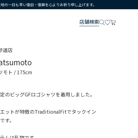
災地の一日も早い復旧・復興を心よりお祈り申し上げます。
店舗検索
参道店
atsumoto
ツモト
/ 175cm
定のビッグGFロゴシャツを着用しました。
トが特徴のTraditionalFitでタックイン
です。
テムは私物です。